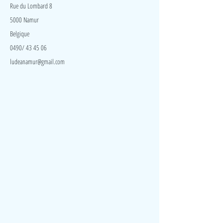
Rue du Lombard 8
5000 Namur
Belgique
0490/ 43 45 06
ludeanamur@gmail.com
Visite
Accueil
A propos
Contact
Politique de confidentialité
Réseaux
Facebook