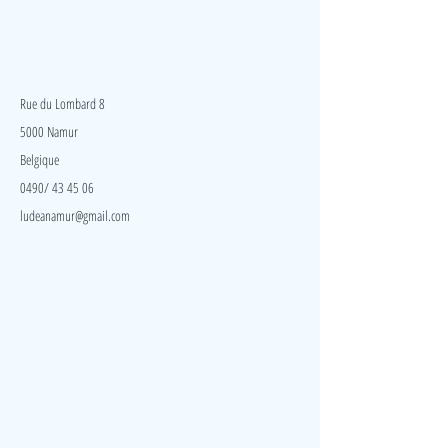
Différents accessoires pour prendre soin de sa
poupée, la nourrir, la laver, la changer, …
LudeA
Rue du Lombard 8
5000 Namur
Belgique
0490/ 43 45 06
ludeanamur@gmail.com
Visite
Accueil
A propos
Contact
Politique de confidentialité
Réseaux
Facebook