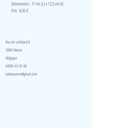
Dimensions : 17 cm (L) x 12,5 cm (l).
Prix : 6,93 €
LudeA
Rue du Lombard 8
5000 Namur
Belgique
0490/ 43 45 06
ludeanamur@gmail.com
Visite
Accueil
A propos
Contact
Politique de confidentialité