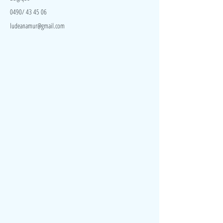
0490/ 43 45 06
ludeanamur@gmail.com
Visite
Accueil
A propos
Contact
Politique de confidentialité
Réseaux
Facebook