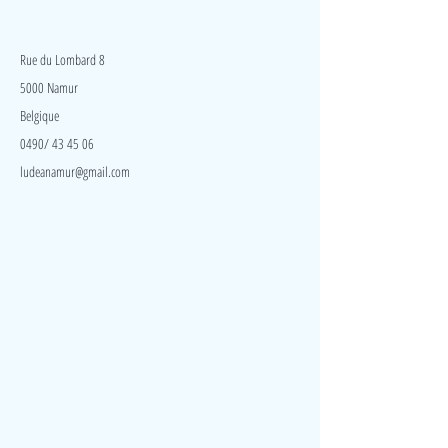
LudeA
Rue du Lombard 8
5000 Namur
Belgique
0490/ 43 45 06
ludeanamur@gmail.com
Visite
Accueil
A propos
Contact
Politique de confidentialité
Réseaux
Facebook