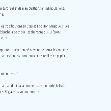
 en surprises et de manipulations en manipulations.
ne.
les trois boutons en tissu et 1 bouton Musique situés
déclenchera de chouettes chansons qui lui feront
leurs.
oppe son toucher en découvrant de nouvelles matières
phant est en tissu tout doux et les oreilles en papier
eur en herbe !
 barreau du lit, à la poussette… et emporter le livre
ies. Réglage du volume sonore.