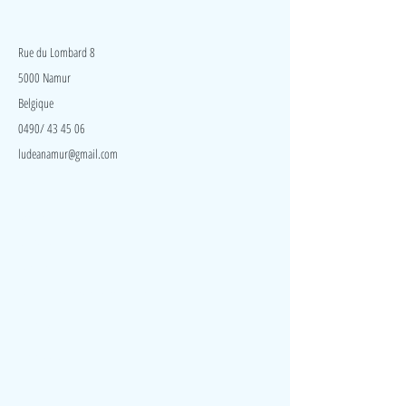
LudeA
Rue du Lombard 8
5000 Namur
Belgique
0490/ 43 45 06
ludeanamur@gmail.com
Visite
Accueil
A propos
Contact
Politique de confidentialité
Réseaux
Facebook