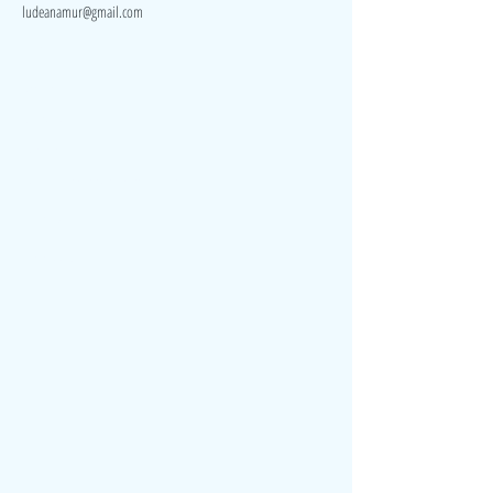
ludeanamur@gmail.com
Visite
Accueil
A propos
Contact
Politique de confidentialité
Réseaux
Facebook