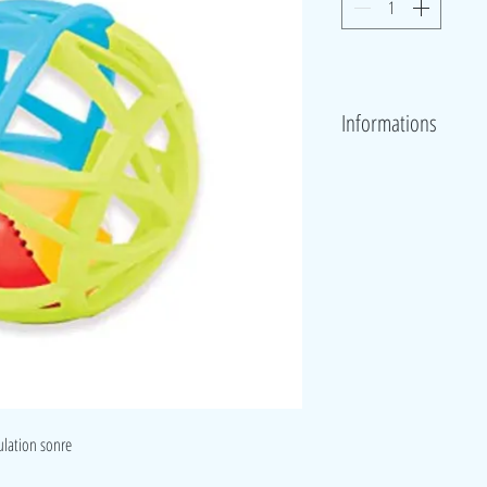
Informations
La balle hochet est facilement
trous facilitent la prise en ma
ulation sonre