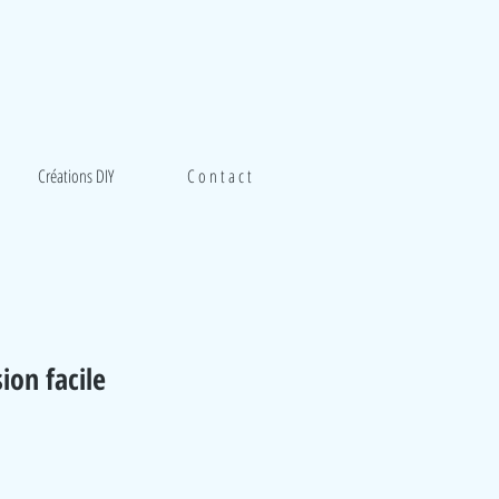
Créations DIY
C o n t a c t
ion facile