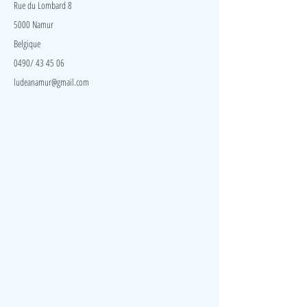
Rue du Lombard 8
5000 Namur
Belgique
0490/ 43 45 06
ludeanamur@gmail.com
Visite
Accueil
A propos
Contact
Politique de confidentialité
Réseaux
Facebook