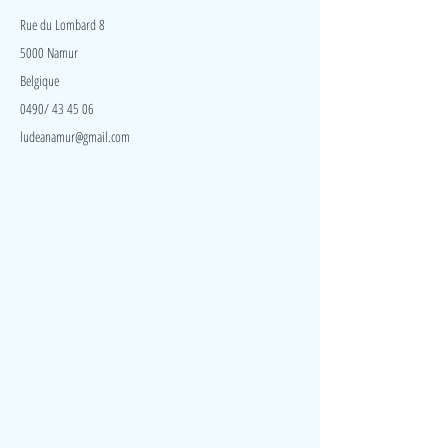
Rue du Lombard 8
5000 Namur
Belgique
0490/ 43 45 06
ludeanamur@gmail.com
Visite
Accueil
A propos
Contact
Politique de confidentialité
Réseaux
Facebook