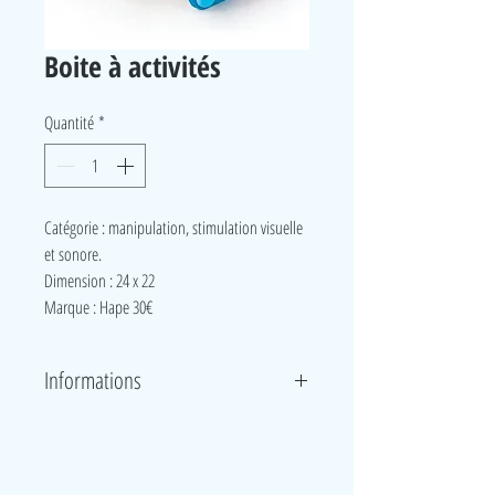
Boite à activités
Quantité
*
Catégorie : manipulation, stimulation visuelle
et sonore.
Dimension : 24 x 22
Marque : Hape 30€
Informations
Cette boîte d'activité à 5 faces est composée
d'engrenages, de boules, de blocs et d'un labyrinthe
ainsi que de couleurs, de mouvements et d'un miroir
LudeA