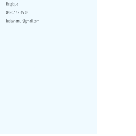
Belgique
0490/ 43 45 06
ludeanamur@gmail.com
Visite
Accueil
A propos
Contact
Politique de confidentialité
Réseaux
Facebook