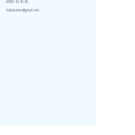
0490/ 43 45 06
ludeanamur@gmail.com
Visite
Accueil
A propos
Contact
Politique de confidentialité
Réseaux
Facebook