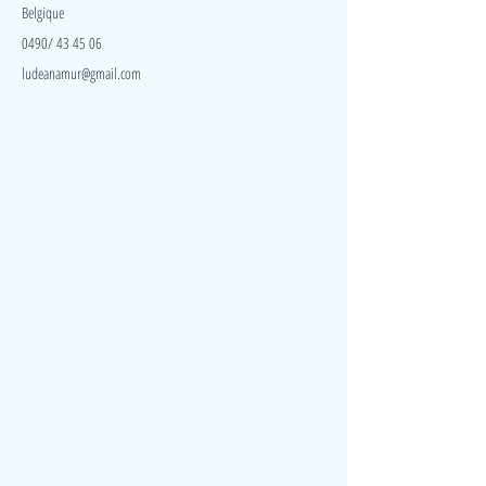
Belgique
0490/ 43 45 06
ludeanamur@gmail.com
Visite
Accueil
A propos
Contact
Politique de confidentialité
Réseaux
Facebook