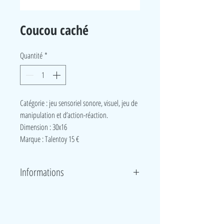
Coucou caché
Quantité
*
Catégorie : jeu sensoriel sonore, visuel, jeu de
manipulation et d’action-réaction.
Dimension : 30x16
Marque
: Talentoy 15 €
Informations
Ces jeux viennent soutenir la motricité fine de
l’enfant, l’habileté gestuelle et la notion de cause à
effet : pousser, tourner ou faire pivoter les formes.
LudeA