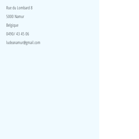
En appuyant, les animaux apparaissent.
Rue du Lombard 8
5000 Namur
Belgique
0490/ 43 45 06
ludeanamur@gmail.com
Visite
Accueil
A propos
Contact
Politique de confidentialité
Réseaux
Facebook