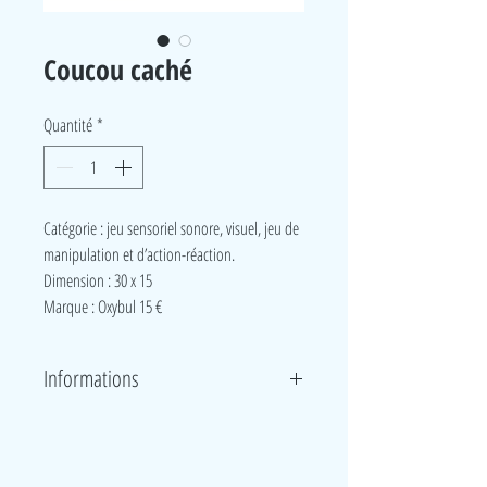
Coucou caché
Quantité
*
Catégorie : jeu sensoriel sonore, visuel, jeu de
manipulation et d’action-réaction.
Dimension : 30 x 15
Marque
: Oxybul 15 €
Informations
Ces jeux viennent soutenir la motricité fine de
l’enfant, l’habileté gestuelle et la notion de cause à
effet : pousser, tourner ou faire pivoter les formes.
LudeA