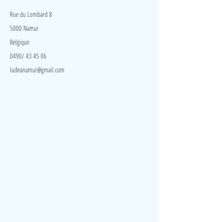
En appuyant, les animaux apparaissent.
Rue du Lombard 8
5000 Namur
Belgique
0490/ 43 45 06
ludeanamur@gmail.com
Visite
Accueil
A propos
Contact
Politique de confidentialité
Réseaux
Facebook