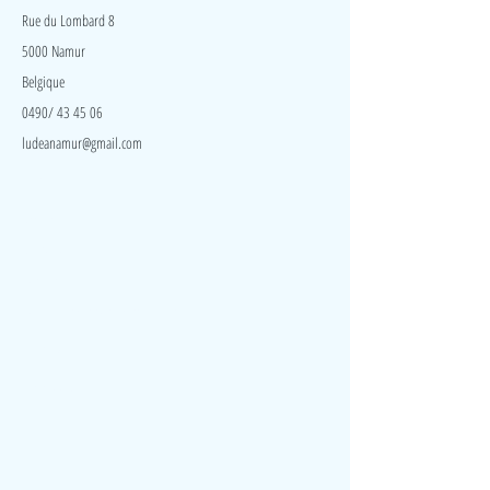
Rue du Lombard 8
5000 Namur
Belgique
0490/ 43 45 06
ludeanamur@gmail.com
Visite
Accueil
A propos
Contact
Politique de confidentialité
Réseaux
Facebook