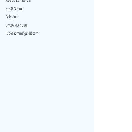
Rue du Lombard 8
5000 Namur
Belgique
0490/ 43 45 06
ludeanamur@gmail.com
Visite
Accueil
A propos
Contact
Politique de confidentialité
Réseaux
Facebook