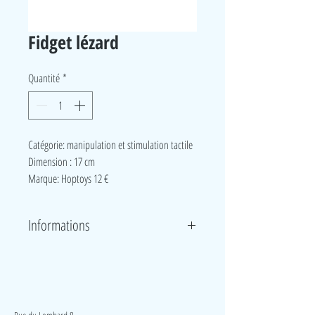
Fidget lézard
Quantité
*
Catégorie: manipulation et stimulation tactile
Dimension : 17 cm
Marque: Hoptoys 12 €
Informations
Un fidget à manipuler pour sentir les milliers de
billes à l’intérieur du revêtement glisser sous ses
doigts et les entendre bruisser. Un fidget très tactile,
LudeA
anti-stress pour tous ceux qui aiment malaxer et
appliquer de la pression