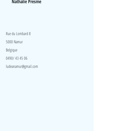
Nathalie Presme
LudeA
Rue du Lombard 8
5000 Namur
Belgique
0490/ 43 45 06
ludeanamur@gmail.com
Visite
Accueil
A propos
Contact
Politique de confidentialité
Réseaux