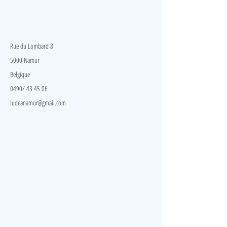
LudeA
Rue du Lombard 8
5000 Namur
Belgique
0490/ 43 45 06
ludeanamur@gmail.com
Visite
Accueil
A propos
Contact
Politique de confidentialité
Réseaux
Facebook