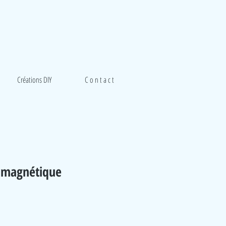
Créations DIY
C o n t a c t
 magnétique