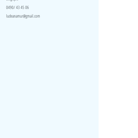
0490/ 43 45 06
ludeanamur@gmail.com
Visite
Accueil
A propos
Contact
Politique de confidentialité
Réseaux
Facebook