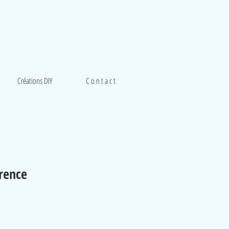
Créations DIY
C o n t a c t
érence