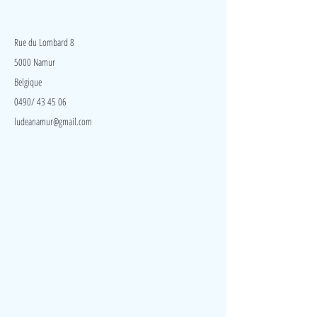
LudeA
Rue du Lombard 8
5000 Namur
Belgique
0490/ 43 45 06
ludeanamur@gmail.com
Visite
Accueil
A propos
Contact
Politique de confidentialité
Réseaux
Facebook