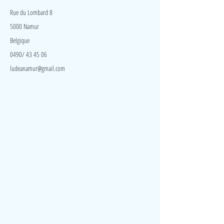
tire sur la ficelle, ils se dandinent joyeusement.
Rue du Lombard 8
5000 Namur
Belgique
0490/ 43 45 06
ludeanamur@gmail.com
Visite
Accueil
A propos
Contact
Politique de confidentialité
Réseaux
Facebook