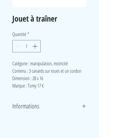
Jouet à traîner
Quantité
*
Catégorie : manipulation, motricité
Contenu : 3 canards sur roues et un cordon
Dimension : 28 x 16
Marque : Tomy 17 €
Informations
Jouet à tirer qui fait la joie des tout petits ! Quoi de
plus adorable que d’emmener en promenade cette
maman canard et ses bébés canetons ? Lorsque bébé
LudeA