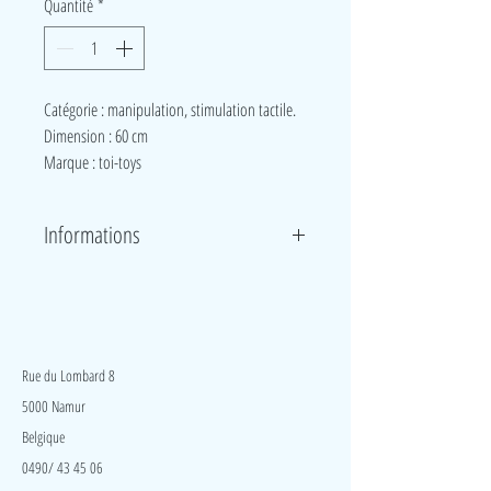
Quantité
*
Catégorie : manipulation, stimulation tactile.
Dimension : 60 cm
Marque : toi-toys
Informations
Jouet en forme de cerf-volant lesté plus lourd au
lancé.
LudeA
Rue du Lombard 8
5000 Namur
Belgique
0490/ 43 45 06