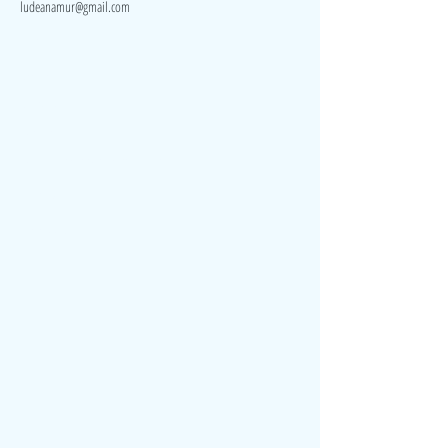
ludeanamur@gmail.com
Visite
Accueil
A propos
Contact
Politique de confidentialité
Réseaux
Facebook