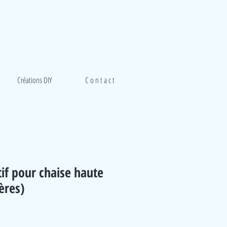
Créations DIY
C o n t a c t
if pour chaise haute
ères)