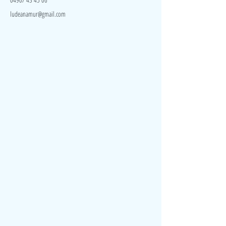
ludeanamur@gmail.com
Visite
Accueil
A propos
Contact
Politique de confidentialité
Réseaux
Facebook