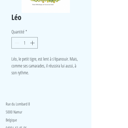
Léo
Quantité
*
Léo, le petit tigre, est lent à s'épanouir. Mais,
comme ses camarades, il réussira lui aussi, à
son rythme.
LudeA
Rue du Lombard 8
5000 Namur
Belgique
0490/ 43 45 06