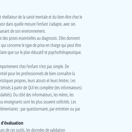
révélateur de la santé mentale et du bien-être chez le
oir dans quelle mesure l’enfant s’adapte, avec ses
émanant de son environnement.
t des pistes essentielles au diagnostic. Elles donnent
 qui concerne le type de prise en charge qui peut être
laire que sur le plan éducatif et psychothérapeutique.
portement chez l’enfant n’est pas simple. De
entiel pour les professionnels de bien connaître la
ristiques propres, leurs atouts et leurs limites. Les
ctérisés à partir de QUI les complète (les informateurs)
lités). Du côté des informateurs, les mères, les
ou enseignants sont les plus souvent sollicités. Les
lémentaires : par questionnaire, par entretien ou par
 d’évaluation
ues de ces outils, les données de validation