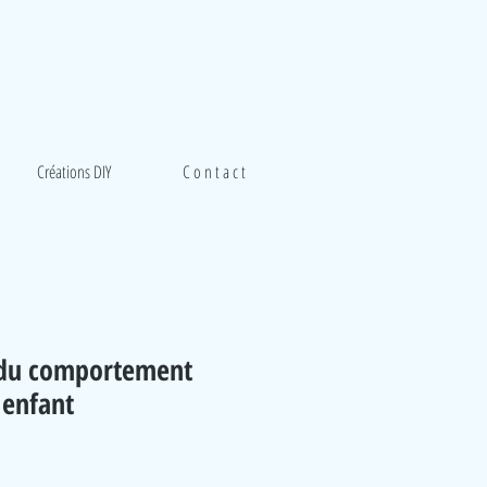
Créations DIY
C o n t a c t
 du comportement
 enfant