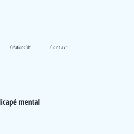
Créations DIY
C o n t a c t
dicapé mental