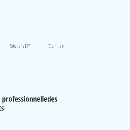
Créations DIY
C o n t a c t
n professionnelledes
ts