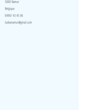
5000 Namur
Belgique
0490/ 43 45 06
ludeanamur@gmail.com
Visite
Accueil
A propos
Contact
Politique de confidentialité
Réseaux
Facebook