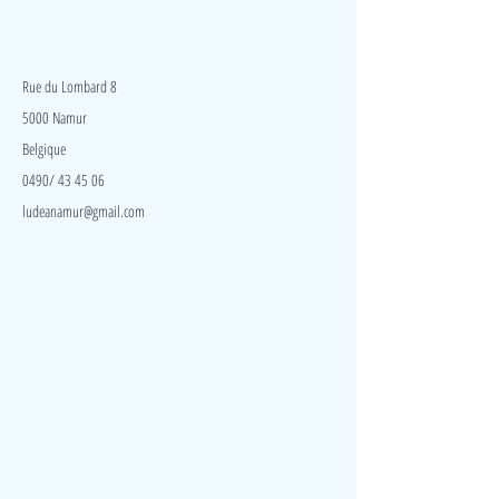
LudeA
Rue du Lombard 8
5000 Namur
Belgique
0490/ 43 45 06
ludeanamur@gmail.com
Visite
Accueil
A propos
Contact
Politique de confidentialité
Réseaux
Facebook