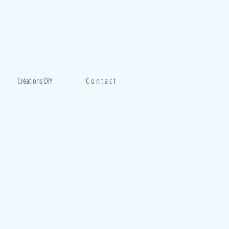
Créations DIY
C o n t a c t