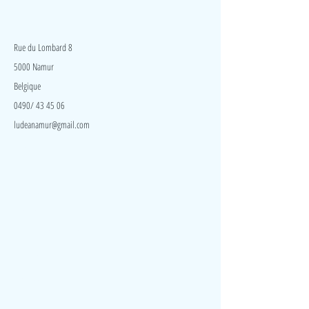
LudeA
Rue du Lombard 8
5000 Namur
Belgique
0490/ 43 45 06
ludeanamur@gmail.com
Visite
Accueil
A propos
Contact
Politique de confidentialité
Réseaux
Facebook