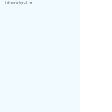
ludeanamur@gmail.com
Visite
Accueil
A propos
Contact
Politique de confidentialité
Réseaux
Facebook