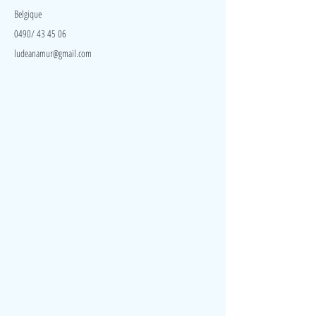
Belgique
0490/ 43 45 06
ludeanamur@gmail.com
Visite
Accueil
A propos
Contact
Politique de confidentialité
Réseaux
Facebook