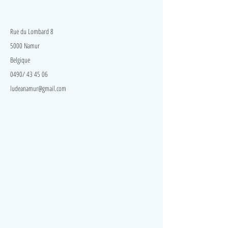
Dans le jeu à règles, les enfants doivent pêcher un
LudeA
poisson correspondant à la couleur du dé. Si la
pêche est bonne, le joueur récupère un jouet qu'il
Rue du Lombard 8
pose dans la découpe correspondante de sa
5000 Namur
plaquette du joueur. Qui sera le meilleur pêcheur et
Belgique
récupérera tous les jouets en premier ?
0490/ 43 45 06
ludeanamur@gmail.com
Visite
Accueil
A propos
Contact
Politique de confidentialité
Réseaux
Facebook