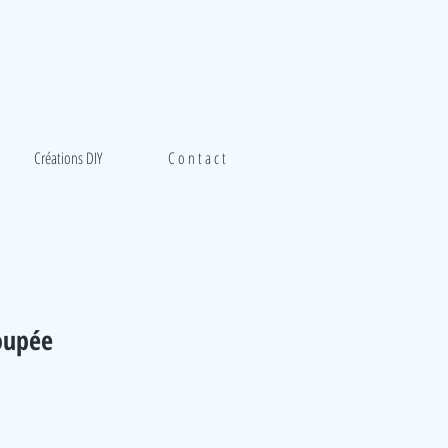
Créations DIY
C o n t a c t
oupée