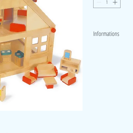
Informations
Magnifique petite maison de 
poupées souples, elle compre
maison.
Eveille l'imagination 
fine.