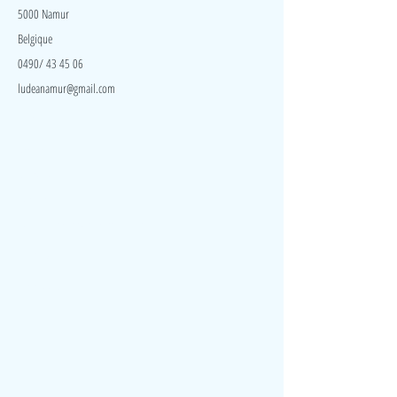
5000 Namur
Belgique
0490/ 43 45 06
ludeanamur@gmail.com
Visite
Accueil
A propos
Contact
Politique de confidentialité
Réseaux
Facebook