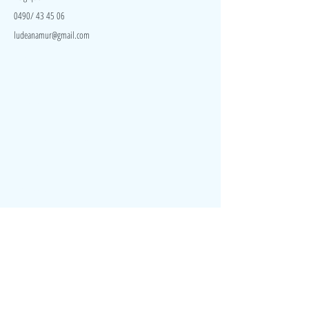
0490/ 43 45 06
ludeanamur@gmail.com
Visite
Accueil
A propos
Contact
Politique de confidentialité
Réseaux
Facebook