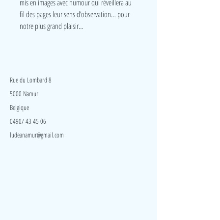
mis en images avec humour qui réveillera au
fil des pages leur sens d’observation… pour
notre plus grand plaisir…
LudeA
Rue du Lombard 8
5000 Namur
Belgique
0490/ 43 45 06
ludeanamur@gmail.com
Visite
Accueil
A propos
Contact
Politique de confidentialité