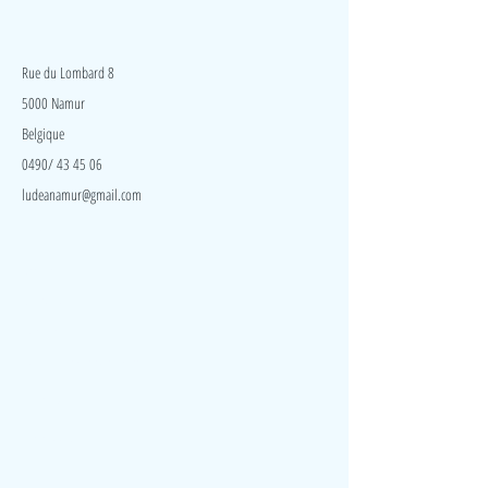
LudeA
Rue du Lombard 8
5000 Namur
Belgique
0490/ 43 45 06
ludeanamur@gmail.com
Visite
Accueil
A propos
Contact
Politique de confidentialité
Réseaux
Facebook