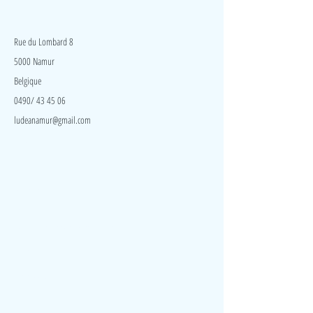
LudeA
Rue du Lombard 8
5000 Namur
Belgique
0490/ 43 45 06
ludeanamur@gmail.com
Visite
Accueil
A propos
Contact
Politique de confidentialité
Réseaux
Facebook