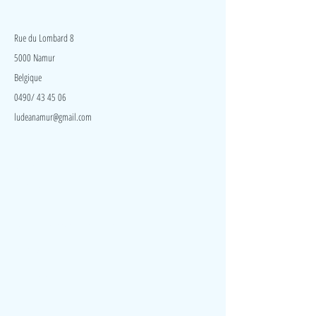
aux différentes loupes. Ce jeu développera la
LudeA
curiosité et l'imagination de votre enfant.
Rue du Lombard 8
5000 Namur
Belgique
0490/ 43 45 06
ludeanamur@gmail.com
Visite
Accueil
A propos
Contact
Politique de confidentialité
Réseaux
Facebook