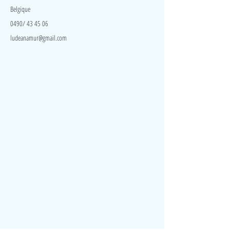
Belgique
0490/ 43 45 06
ludeanamur@gmail.com
Visite
Accueil
A propos
Contact
Politique de confidentialité
Réseaux
Facebook