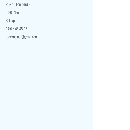
Rue du Lombard 8
5000 Namur
Belgique
0490/ 43 45 06
ludeanamur@gmail.com
Visite
Accueil
A propos
Contact
Politique de confidentialité
Réseaux
Facebook