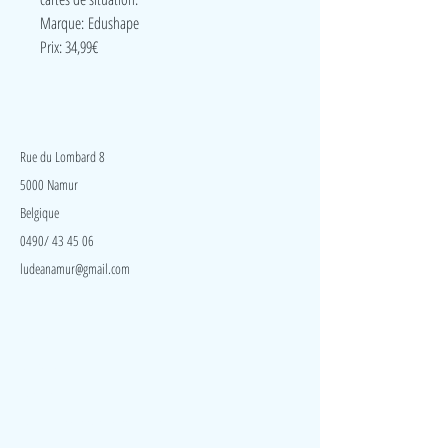
Marque: Edushape
Prix: 34,99€
LudeA
Rue du Lombard 8
5000 Namur
Belgique
0490/ 43 45 06
ludeanamur@gmail.com
Visite
Accueil
A propos
Contact
Politique de confidentialité