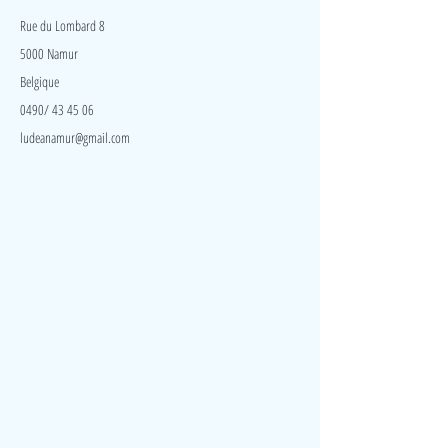
Rue du Lombard 8
5000 Namur
Belgique
0490/ 43 45 06
ludeanamur@gmail.com
Visite
Accueil
A propos
Contact
Politique de confidentialité
Réseaux
Facebook