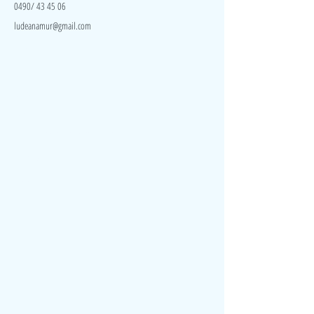
0490/ 43 45 06
ludeanamur@gmail.com
Visite
Accueil
A propos
Contact
Politique de confidentialité
Réseaux
Facebook