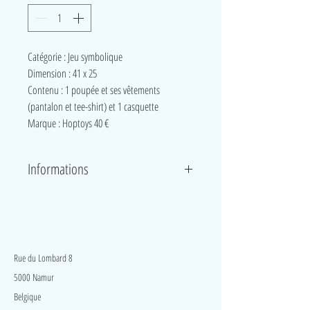
Catégorie : Jeu symbolique
Dimension : 41 x 25
Contenu : 1 poupée et ses vêtements
(pantalon et tee-shirt) et 1 casquette
Marque : Hoptoys 40 €
Informations
Poupée avec les caractéristiques physiques des
enfants porteurs de Trisomies 21. Elle permet de
sensibiliser les enfants à la différence en incluant la
LudeA
notion de handicap de manière naturelle dans les
situations de jeux.
Rue du Lombard 8
5000 Namur
Belgique